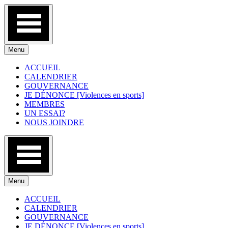
Skip
to
content
Menu
ACCUEIL
CALENDRIER
GOUVERNANCE
JE DÉNONCE [Violences en sports]
MEMBRES
UN ESSAI?
NOUS JOINDRE
Menu
ACCUEIL
CALENDRIER
GOUVERNANCE
JE DÉNONCE [Violences en sports]