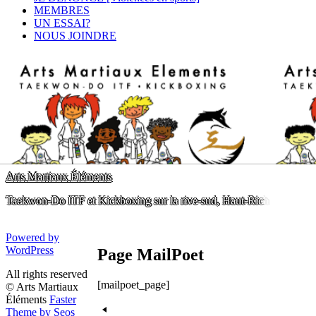
MEMBRES
UN ESSAI?
NOUS JOINDRE
A
r
t
s
M
a
r
t
i
a
u
x
É
l
é
m
e
n
t
s
T
a
e
k
w
o
n
-
D
o
I
T
F
e
t
K
i
c
k
b
o
x
i
n
g
s
u
r
l
a
r
i
v
e
-
s
u
d
,
H
a
u
t
-
R
i
c
h
e
Powered by
WordPress
Page MailPoet
All rights reserved
[mailpoet_page]
© Arts Martiaux
Éléments
Faster
Theme by Seos